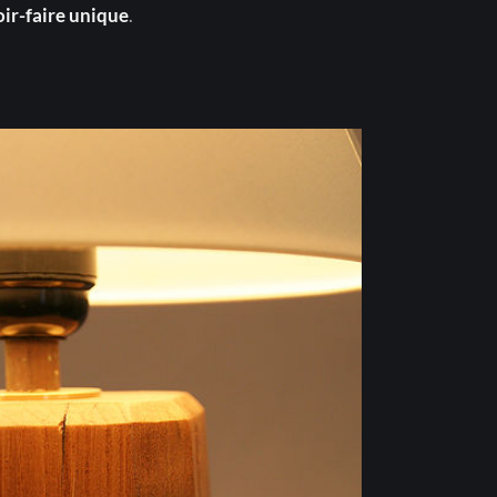
oir-faire unique
.